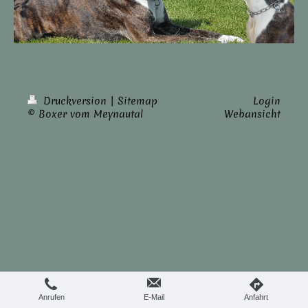
Druckversion
|
Sitemap
Login
© Boxer vom Meynautal
Webansicht
Anrufen
E-Mail
Anfahrt